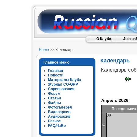
О Клубе
Join us!
Home
Календарь
Календарь
Главное меню
Календарь со
Главная
Новости
Материалы Клуба
Журнал CQ-QRP
Соревнования
Форум
Статьи
Апрель 2026
Файлы
Фотогалерея
Понедельник
Видеоархив
30
Аудиоархив
Разное
FAQ/ЧаВо
14