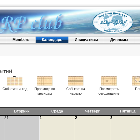
Members
Календарь
Инициативы
Дипломы
бытий
События на год
Просмотр по
События на
Посмотреть
По
месяцам
неделю
сегодняшние
Вторник
Среда
Четверг
Пятница
31
1
2
3