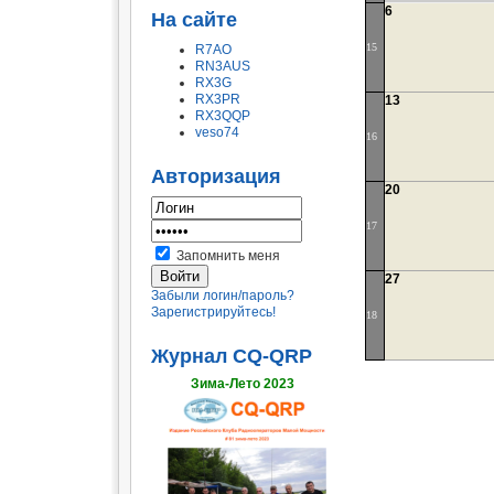
6
На сайте
15
R7AO
RN3AUS
RX3G
RX3PR
13
RX3QQP
veso74
16
Авторизация
20
17
Запомнить меня
27
Забыли логин/пароль?
Зарегистрируйтесь!
18
Журнал CQ-QRP
Зима-Лето 2023