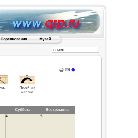
Соревнования
Музей
иск
Перейти к
месяцу
Суббота
Воскресенье
4
5