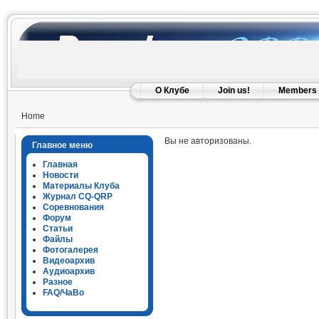
О Клубе
Join us!
Members
Home
Вы не авторизованы.
Главное меню
Главная
Новости
Материалы Клуба
Журнал CQ-QRP
Соревнования
Форум
Статьи
Файлы
Фотогалерея
Видеоархив
Аудиоархив
Разное
FAQ/ЧаВо