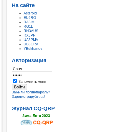
На сайте
Asteroid
EU6RO
RA3IM
RG1L
RN3AUS
RX3PR
UA3PMV
UB8CRA
YBukhanov
Авторизация
Запомнить меня
Забыли логин/пароль?
Зарегистрируйтесь!
Журнал CQ-QRP
Зима-Лето 2023