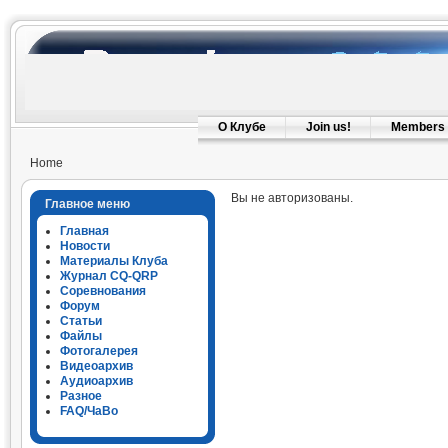
О Клубе
Join us!
Members
Home
Вы не авторизованы.
Главное меню
Главная
Новости
Материалы Клуба
Журнал CQ-QRP
Соревнования
Форум
Статьи
Файлы
Фотогалерея
Видеоархив
Аудиоархив
Разное
FAQ/ЧаВо