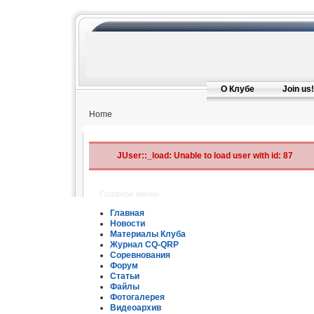
О Клубе
Join us!
Home
JUser::_load: Unable to load user with id: 87
Главное меню
Главная
Новости
Материалы Клуба
Журнал CQ-QRP
Соревнования
Форум
Статьи
Файлы
Фотогалерея
Видеоархив