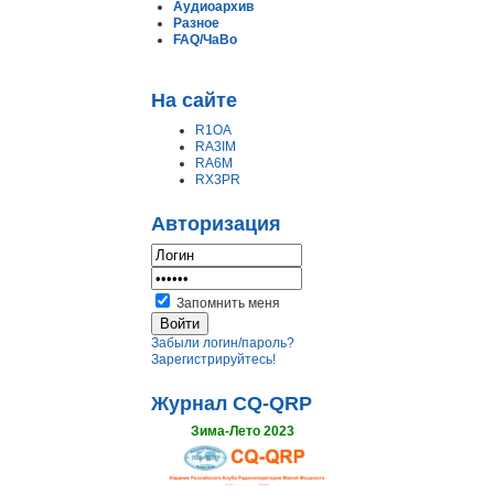
Аудиоархив
Разное
FAQ/ЧаВо
На сайте
R1OA
RA3IM
RA6M
RX3PR
Авторизация
Запомнить меня
Забыли логин/пароль?
Зарегистрируйтесь!
Журнал CQ-QRP
Зима-Лето 2023