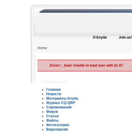
О Клубе
Join us!
Home
JUser::_load: Unable to load user with id: 87
Главное меню
Главная
Новости
Материалы Клуба
Журнал CQ-QRP
Соревнования
Форум
Статьи
Файлы
Фотогалерея
Видеоархив