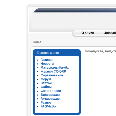
О Клубе
Join us!
Home
Пожалуйста, зайдите
Главное меню
Главная
Новости
Материалы Клуба
Журнал CQ-QRP
Соревнования
Форум
Статьи
Файлы
Фотогалерея
Видеоархив
Аудиоархив
Разное
FAQ/ЧаВо