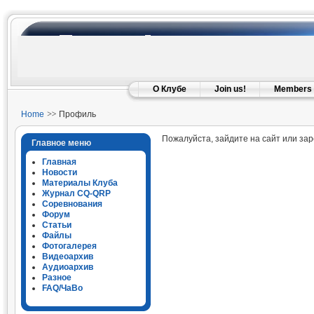
О Клубе
Join us!
Members
Home
Профиль
Пожалуйста, зайдите на сайт или за
Главное меню
Главная
Новости
Материалы Клуба
Журнал CQ-QRP
Соревнования
Форум
Статьи
Файлы
Фотогалерея
Видеоархив
Аудиоархив
Разное
FAQ/ЧаВо