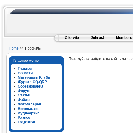
О Клубе
Join us!
Members
Home
Профиль
Пожалуйста, зайдите на сайт или за
Главное меню
Главная
Новости
Материалы Клуба
Журнал CQ-QRP
Соревнования
Форум
Статьи
Файлы
Фотогалерея
Видеоархив
Аудиоархив
Разное
FAQ/ЧаВо