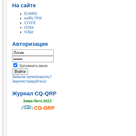
На сайте
EU6RO
ex/RL7PIX
LY1CE
r1cba
rv3gz
Авторизация
Запомнить меня
Забыли логин/пароль?
Зарегистрируйтесь!
Журнал CQ-QRP
Зима-Лето 2023