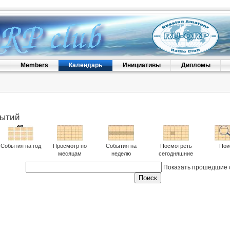
Members
Календарь
Инициативы
Дипломы
бытий
События на год
Просмотр по
События на
Посмотреть
Пои
месяцам
неделю
сегодняшние
Показать прошедшие 