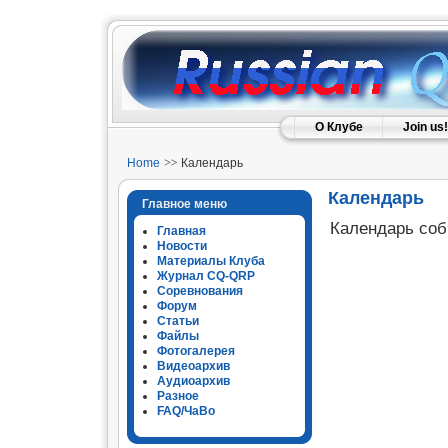
О Клубе
Join us!
Home
Календарь
Календарь
Главное меню
Календарь со
Главная
Новости
Материалы Клуба
Журнал CQ-QRP
Соревнования
Форум
Статьи
Файлы
Фотогалерея
Видеоархив
Аудиоархив
Разное
FAQ/ЧаВо