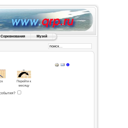
Соревнования
Музей
ск
Перейти к
месяцу
события?